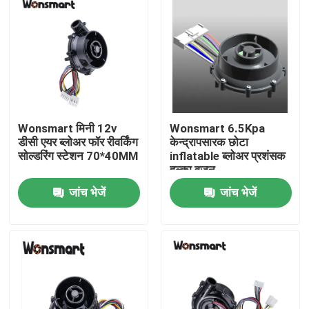
Wonsmart मिनी 12v
Wonsmart 6.5Kpa
डीसी एयर ब्लोअर फॉर रीवर्किंग
केन्द्रापसारक छोटा
सोल्डरिंग स्टेशन 70*40MM
inflatable ब्लोअर प्रशंसक
हल्का वजन
जांच भेजें
जांच भेजें
घर
उत्पाद
वीडियो