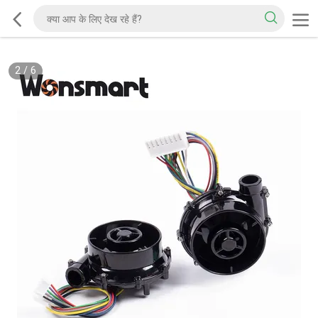
2
/
6