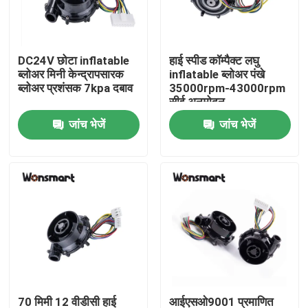
हमारे बारे में
DC24V छोटा inflatable
हाई स्पीड कॉम्पैक्ट लघु
ब्लोअर मिनी केन्द्रापसारक
inflatable ब्लोअर पंखे
कारखाने का दौरा
ब्लोअर प्रशंसक 7kpa दबाव
35000rpm-43000rpm
सीई अनुमोदन
जांच भेजें
जांच भेजें
गुणवत्ता नियंत्रण
हमसे संपर्क करें
समाचार
मामले
उद्धरण मांगें
70 मिमी 12 वीडीसी हाई
आईएसओ9001 प्रमाणित