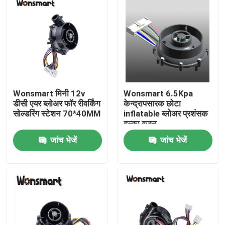
Wonsmart मिनी 12v
Wonsmart 6.5Kpa
डीसी एयर ब्लोअर फॉर रीवर्किंग
केन्द्रापसारक छोटा
सोल्डरिंग स्टेशन 70*40MM
inflatable ब्लोअर प्रशंसक
हल्का वजन
जांच भेजें
जांच भेजें
घर
उत्पाद
वीडियो