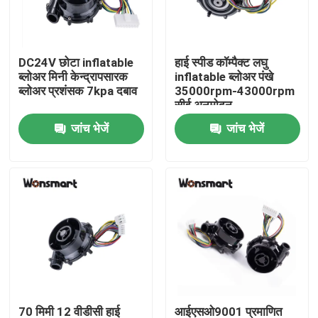
हमारे बारे में
DC24V छोटा inflatable
हाई स्पीड कॉम्पैक्ट लघु
ब्लोअर मिनी केन्द्रापसारक
inflatable ब्लोअर पंखे
कारखाने का दौरा
ब्लोअर प्रशंसक 7kpa दबाव
35000rpm-43000rpm
सीई अनुमोदन
जांच भेजें
जांच भेजें
गुणवत्ता नियंत्रण
हमसे संपर्क करें
समाचार
मामले
उद्धरण मांगें
70 मिमी 12 वीडीसी हाई
आईएसओ9001 प्रमाणित